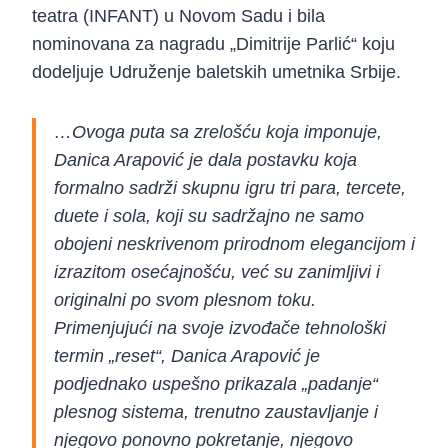
teatra (INFANT) u Novom Sadu i bila
nominovana za nagradu „Dimitrije Parlić“ koju
dodeljuje Udruženje baletskih umetnika Srbije.
…Ovoga puta sa zrelošću koja imponuje,
Danica Arapović je dala postavku koja
formalno sadrži skupnu igru tri para, tercete,
duete i sola, koji su sadržajno ne samo
obojeni neskrivenom prirodnom elegancijom i
izrazitom osećajnošću, već su zanimljivi i
originalni po svom plesnom toku.
Primenjujući na svoje izvođače tehnološki
termin „reset“, Danica Arapović je
podjednako uspešno prikazala „padanje“
plesnog sistema, trenutno zaustavljanje i
njegovo ponovno pokretanje, njegovo