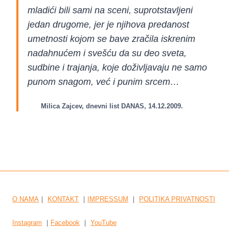
mladići bili sami na sceni, suprotstavljeni
jedan drugome, jer je njihova predanost
umetnosti kojom se bave zračila iskrenim
nadahnućem i svešću da su deo sveta,
sudbine i trajanja, koje doživljavaju ne samo
punom snagom, već i punim srcem…
Milica Zajcev, dnevni list DANAS, 14.12.2009.
O NAMA
｜
KONTAKT
｜
IMPRESSUM
｜
POLITIKA PRIVATNOSTI
Instagram
｜
Facebook
｜
YouTube