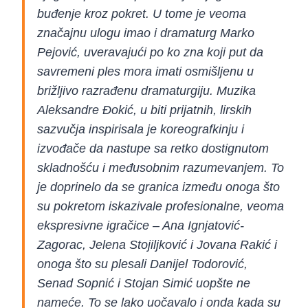
buđenje kroz pokret. U tome je veoma
značajnu ulogu imao i dramaturg Marko
Pejović, uveravajući po ko zna koji put da
savremeni ples mora imati osmišljenu u
brižljivo razrađenu dramaturgiju. Muzika
Aleksandre Đokić, u biti prijatnih, lirskih
sazvučja inspirisala je koreografkinju i
izvođače da nastupe sa retko dostignutom
skladnošću i međusobnim razumevanjem. To
je doprinelo da se granica između onoga što
su pokretom iskazivale profesionalne, veoma
ekspresivne igračice – Ana Ignjatović-
Zagorac, Jelena Stojiljković i Jovana Rakić i
onoga što su plesali Danijel Todorović,
Senad Sopnić i Stojan Simić uopšte ne
nameće. To se lako uočavalo i onda kada su