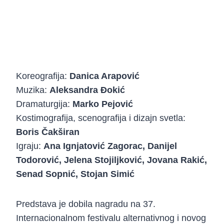
Koreografija:
Danica Arapović
Muzika:
Aleksandra Đokić
Dramaturgija:
Marko Pejović
Kostimografija, scenografija i dizajn svetla:
Boris Čakširan
Igraju:
Ana Ignjatović Zagorac, Danijel
Todorović, Jelena Stojiljković, Jovana Rakić,
Senad Sopnić, Stojan Simić
Predstava je dobila nagradu na 37.
Internacionalnom festivalu alternativnog i novog