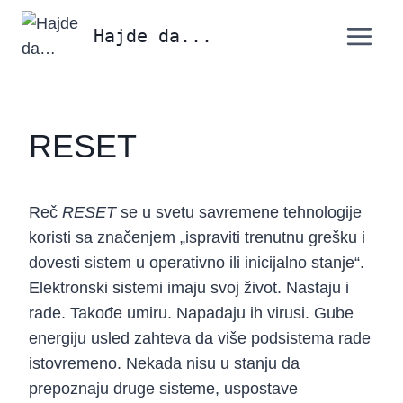
Skip
Hajde da...
to
content
RESET
Reč
RESET
se u svetu savremene tehnologije
koristi sa značenjem „ispraviti trenutnu grešku i
dovesti sistem u operativno ili inicijalno stanje“.
Elektronski sistemi imaju svoj život. Nastaju i
rade. Takođe umiru. Napadaju ih virusi. Gube
energiju usled zahteva da više podsistema rade
istovremeno. Nekada nisu u stanju da
prepoznaju druge sisteme, uspostave