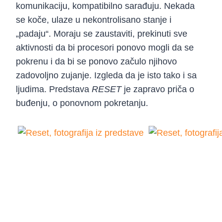
komunikaciju, kompatibilno sarađuju. Nekada
se koče, ulaze u nekontrolisano stanje i
„padaju“. Moraju se zaustaviti, prekinuti sve
aktivnosti da bi procesori ponovo mogli da se
pokrenu i da bi se ponovo začulo njihovo
zadovoljno zujanje. Izgleda da je isto tako i sa
ljudima. Predstava
RESET
je zapravo priča o
buđenju, o ponovnom pokretanju.